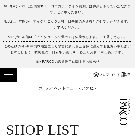
8/13(木)～8/15(土)新館B1F「ココカラファイン調剤」は休業とさせていただきま
す。ご了承ください。
フロアガイド
ENGLISH
8/15(土) 本館6F「アイクリニック天神」は午前のみ診療とさせていただきます。
ご了承ください。
施設案内・アクセス
繁体字
8/14(金) 本館6F「アイクリニック天神」は休業致します。ご了承ください。
イベント・ポップアップ
簡体字
このたびの令和8年熊本地震により被害にあわれた皆様に謹んでお見舞い申しあげ
ますとともに、被災地の一日も早い復旧を、心よりお祈り申しあげます。
ニュース
한국어
福岡PARCOの営業終了に関するお知らせ
フロアガイド
JP
レストラン・カフェ
ภาษาไทย
ホーム
イベント
ニュース
アクセス
TAX FREE
日本語
PARCOメンバーズ
SHOP LIST
JP