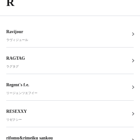
R
Ravijour
ラヴィジュール
RAGTAG
ラグタグ
Regent's f.e.
リージェンツエフイー
RESEXXY
リゼクシー
rifomu&rimeiku sankou