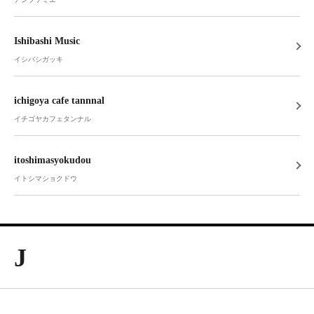
Ishibashi Music
イシバシガッキ
ichigoya cafe tannnal
イチゴヤカフェタンナル
itoshimasyokudou
イトシマショクドウ
J