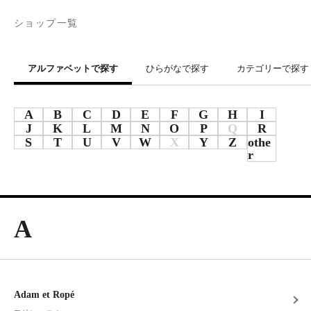
ショップ一覧
アルファベットで探す
ひらがなで探す
カテゴリーで探す
A
B
C
D
E
F
G
H
I
J
K
L
M
N
O
P
Q
R
S
T
U
V
W
X
Y
Z
othe
r
A
Adam et Ropé