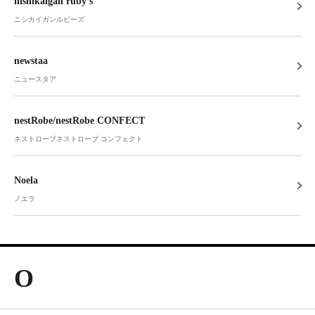
nishikaigan ruby's
ニシカイガンルビーズ
newstaa
ニュースタア
nestRobe/nestRobe CONFECT
ネストローブネストローブ コンフェクト
Noela
ノエラ
O