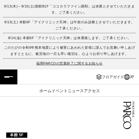
8/13(木)～8/15(土)新館B1F「ココカラファイン調剤」は休業とさせていただきま
す。ご了承ください。
フロアガイド
ENGLISH
8/15(土) 本館6F「アイクリニック天神」は午前のみ診療とさせていただきます。
ご了承ください。
施設案内・アクセス
繁体字
8/14(金) 本館6F「アイクリニック天神」は休業致します。ご了承ください。
イベント・ポップアップ
簡体字
このたびの令和8年熊本地震により被害にあわれた皆様に謹んでお見舞い申しあげ
ますとともに、被災地の一日も早い復旧を、心よりお祈り申しあげます。
ニュース
한국어
福岡PARCOの営業終了に関するお知らせ
フロアガイド
JP
レストラン・カフェ
ภาษาไทย
ホーム
イベント
ニュース
アクセス
TAX FREE
日本語
PARCOメンバーズ
JP
本館 5F