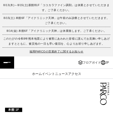
8/13(木)～8/15(土)新館B1F「ココカラファイン調剤」は休業とさせていただきま
す。ご了承ください。
フロアガイド
ENGLISH
8/15(土) 本館6F「アイクリニック天神」は午前のみ診療とさせていただきます。
ご了承ください。
施設案内・アクセス
繁体字
8/14(金) 本館6F「アイクリニック天神」は休業致します。ご了承ください。
イベント・ポップアップ
簡体字
このたびの令和8年熊本地震により被害にあわれた皆様に謹んでお見舞い申しあげ
ますとともに、被災地の一日も早い復旧を、心よりお祈り申しあげます。
ニュース
한국어
福岡PARCOの営業終了に関するお知らせ
フロアガイド
JP
レストラン・カフェ
ภาษาไทย
ホーム
イベント
ニュース
アクセス
TAX FREE
日本語
PARCOメンバーズ
JP
本館 1F