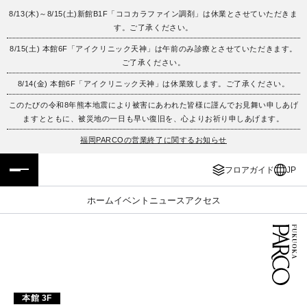
8/13(木)～8/15(土)新館B1F「ココカラファイン調剤」は休業とさせていただきま
す。ご了承ください。
フロアガイド
ENGLISH
8/15(土) 本館6F「アイクリニック天神」は午前のみ診療とさせていただきます。
ご了承ください。
施設案内・アクセス
繁体字
8/14(金) 本館6F「アイクリニック天神」は休業致します。ご了承ください。
イベント・ポップアップ
簡体字
このたびの令和8年熊本地震により被害にあわれた皆様に謹んでお見舞い申しあげ
ますとともに、被災地の一日も早い復旧を、心よりお祈り申しあげます。
ニュース
한국어
福岡PARCOの営業終了に関するお知らせ
フロアガイド
JP
レストラン・カフェ
ภาษาไทย
ホーム
イベント
ニュース
アクセス
TAX FREE
日本語
PARCOメンバーズ
JP
本館 3F