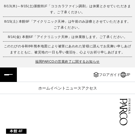
8/13(木)～8/15(土)新館B1F「ココカラファイン調剤」は休業とさせていただきま
す。ご了承ください。
フロアガイド
ENGLISH
8/15(土) 本館6F「アイクリニック天神」は午前のみ診療とさせていただきます。
ご了承ください。
施設案内・アクセス
繁体字
8/14(金) 本館6F「アイクリニック天神」は休業致します。ご了承ください。
イベント・ポップアップ
簡体字
このたびの令和8年熊本地震により被害にあわれた皆様に謹んでお見舞い申しあげ
ますとともに、被災地の一日も早い復旧を、心よりお祈り申しあげます。
ニュース
한국어
福岡PARCOの営業終了に関するお知らせ
フロアガイド
JP
レストラン・カフェ
ภาษาไทย
ホーム
イベント
ニュース
アクセス
TAX FREE
日本語
PARCOメンバーズ
JP
本館 4F