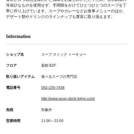
等余計なものを使用せず、手間隙をかけてひとつひとつのスープを丁
寧に作り上げています。スープやカレーなどお食事メニューのほか、
デザート類やドリンクのラインナップも豊富に取り揃えます。
Information
ショップ名
スープ ストック トーキョー
フロア
新館 B2F
取り扱いアイテム
食べるスープの専門店
電話番号
092-235-7436
http://www.soup-stock-tokyo.com/
免税
対象外
営業時間
11:00～22:00