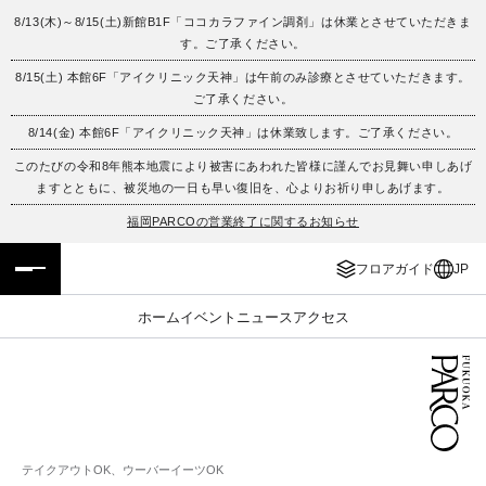
8/13(木)～8/15(土)新館B1F「ココカラファイン調剤」は休業とさせていただきま
す。ご了承ください。
フロアガイド
ENGLISH
8/15(土) 本館6F「アイクリニック天神」は午前のみ診療とさせていただきます。
ご了承ください。
施設案内・アクセス
繁体字
8/14(金) 本館6F「アイクリニック天神」は休業致します。ご了承ください。
イベント・ポップアップ
簡体字
このたびの令和8年熊本地震により被害にあわれた皆様に謹んでお見舞い申しあげ
ますとともに、被災地の一日も早い復旧を、心よりお祈り申しあげます。
ニュース
한국어
福岡PARCOの営業終了に関するお知らせ
フロアガイド
JP
レストラン・カフェ
ภาษาไทย
ホーム
イベント
ニュース
アクセス
TAX FREE
日本語
PARCOメンバーズ
JP
テイクアウトOK、ウーバーイーツOK