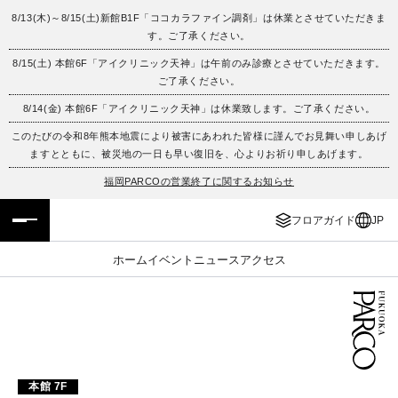
8/13(木)～8/15(土)新館B1F「ココカラファイン調剤」は休業とさせていただきま
す。ご了承ください。
フロアガイド
ENGLISH
8/15(土) 本館6F「アイクリニック天神」は午前のみ診療とさせていただきます。
ご了承ください。
施設案内・アクセス
繁体字
8/14(金) 本館6F「アイクリニック天神」は休業致します。ご了承ください。
イベント・ポップアップ
簡体字
このたびの令和8年熊本地震により被害にあわれた皆様に謹んでお見舞い申しあげ
ますとともに、被災地の一日も早い復旧を、心よりお祈り申しあげます。
ニュース
한국어
福岡PARCOの営業終了に関するお知らせ
フロアガイド
JP
レストラン・カフェ
ภาษาไทย
ホーム
イベント
ニュース
アクセス
TAX FREE
日本語
PARCOメンバーズ
JP
本館 7F