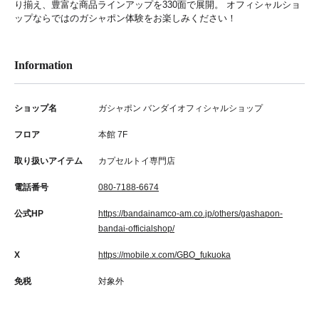
り揃え、豊富な商品ラインアップを330面で展開。 オフィシャルショ
ップならではのガシャポン体験をお楽しみください！
Information
ショップ名
ガシャポン バンダイオフィシャルショップ
フロア
本館 7F
取り扱いアイテム
カプセルトイ専門店
電話番号
080-7188-6674
公式HP
https://bandainamco-am.co.jp/others/gashapon-
bandai-officialshop/
X
https://mobile.x.com/GBO_fukuoka
免税
対象外