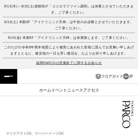
8/13(木)～8/15(土)新館B1F「ココカラファイン調剤」は休業とさせていただきま
す。ご了承ください。
フロアガイド
ENGLISH
8/15(土) 本館6F「アイクリニック天神」は午前のみ診療とさせていただきます。
ご了承ください。
施設案内・アクセス
繁体字
8/14(金) 本館6F「アイクリニック天神」は休業致します。ご了承ください。
イベント・ポップアップ
簡体字
このたびの令和8年熊本地震により被害にあわれた皆様に謹んでお見舞い申しあげ
ますとともに、被災地の一日も早い復旧を、心よりお祈り申しあげます。
ニュース
한국어
福岡PARCOの営業終了に関するお知らせ
フロアガイド
JP
レストラン・カフェ
ภาษาไทย
ホーム
イベント
ニュース
アクセス
TAX FREE
日本語
PARCOメンバーズ
JP
テイクアウトOK、ウーバーイーツOK