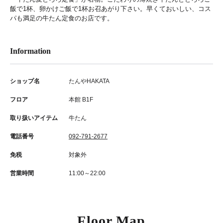
飯で1杯、卵かけご飯で1杯お召あがり下さい。早くておいしい、コス
パも満足の牛たん定食のお店です。
Information
ショップ名
たんやHAKATA
フロア
本館 B1F
取り扱いアイテム
牛たん
電話番号
092-791-2677
免税
対象外
営業時間
11:00～22:00
Floor Map