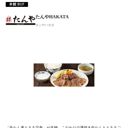
本館 B1F
たんやHAKATA
タンヤハカタ
「牛たん麦とろろ定食」が名物。こだわりの薄焼き牛たんととろろご