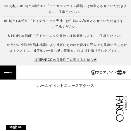
8/13(木)～8/15(土)新館B1F「ココカラファイン調剤」は休業とさせていただきま
す。ご了承ください。
フロアガイド
ENGLISH
8/15(土) 本館6F「アイクリニック天神」は午前のみ診療とさせていただきます。
ご了承ください。
施設案内・アクセス
繁体字
8/14(金) 本館6F「アイクリニック天神」は休業致します。ご了承ください。
イベント・ポップアップ
簡体字
このたびの令和8年熊本地震により被害にあわれた皆様に謹んでお見舞い申しあげ
ますとともに、被災地の一日も早い復旧を、心よりお祈り申しあげます。
ニュース
한국어
福岡PARCOの営業終了に関するお知らせ
フロアガイド
JP
レストラン・カフェ
ภาษาไทย
ホーム
イベント
ニュース
アクセス
TAX FREE
日本語
PARCOメンバーズ
JP
本館 4F