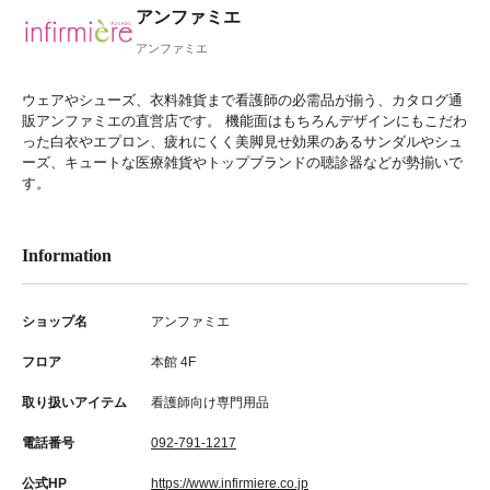
アンファミエ
アンファミエ
ウェアやシューズ、衣料雑貨まで看護師の必需品が揃う、カタログ通
販アンファミエの直営店です。 機能面はもちろんデザインにもこだわ
った白衣やエプロン、疲れにくく美脚見せ効果のあるサンダルやシュ
ーズ、キュートな医療雑貨やトップブランドの聴診器などが勢揃いで
す。
Information
ショップ名
アンファミエ
フロア
本館 4F
取り扱いアイテム
看護師向け専門用品
電話番号
092-791-1217
公式HP
https://www.infirmiere.co.jp