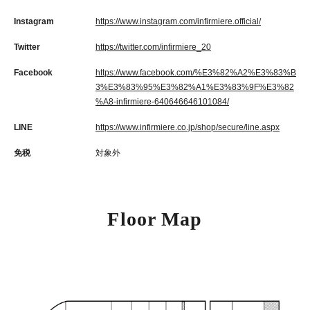
Instagram
https://www.instagram.com/infirmiere.official/
Twitter
https://twitter.com/infirmiere_20
Facebook
https://www.facebook.com/%E3%82%A2%E3%83%B
3%E3%83%95%E3%82%A1%E3%83%9F%E3%82
%A8-infirmiere-640646646101084/
LINE
https://www.infirmiere.co.jp/shop/secure/line.aspx
免税
対象外
Floor Map