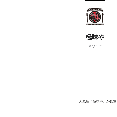
PARCOメンバーズ
極味や
キワミヤ
人気店「極味や」が食堂