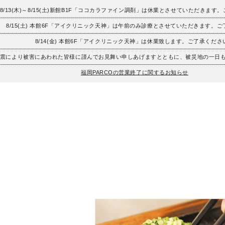
8/13(木)～8/15(土)新館B1F「ココカラファイン調剤」は休業とさせていただきます
8/15(土) 本館6F「アイクリニック天神」は午前のみ診療とさせていただきます。
8/14(金) 本館6F「アイクリニック天神」は休業致します。ご了承くださ
地震により被害にあわれた皆様に謹んでお見舞い申しあげますとともに、被災地の一日
福岡PARCOの営業終了に関するお知らせ