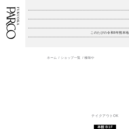
このたびの令和8年熊本
フロアガイド
ENGLISH
施設案内・アクセス
繁体字
ホーム
ショップ一覧
極味や
イベント・ポップアップ
簡体字
ニュース
한국어
レストラン・カフェ
ภาษาไทย
TAX FREE
日本語
テイクアウトOK
本館 B1F