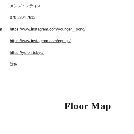
メンズ・レディス
070-3204-7613
am
https://www.instagram.com/younger__song/
https://www.instagram.com/cgp_jp/
https://yutori.tokyo/
対象
Floor Map