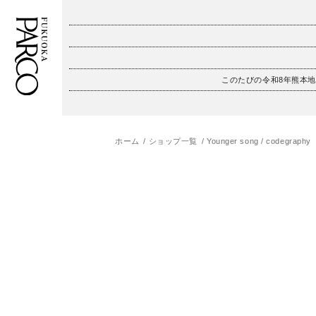
このたびの令和8年熊本
フロアガイド
ENGLISH
施設案内・アクセス
繁体字
ホーム
ショップ一覧
Younger song / codegraphy
イベント・ポップアップ
簡体字
ニュース
한국어
レストラン・カフェ
ภาษาไทย
TAX FREE
日本語