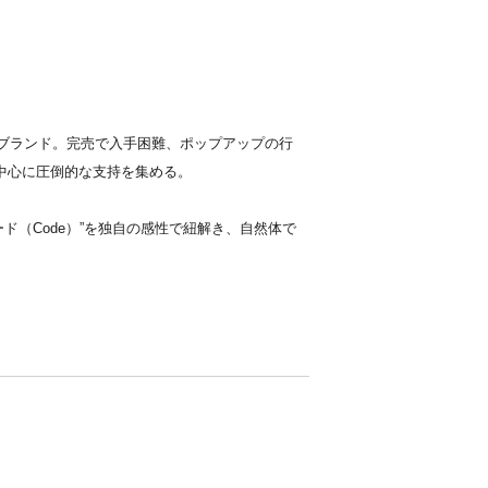
リート系ブランド。完売で入手困難、ポップアップの行
を中心に圧倒的な支持を集める。
コード（Code）”を独自の感性で紐解き、自然体で