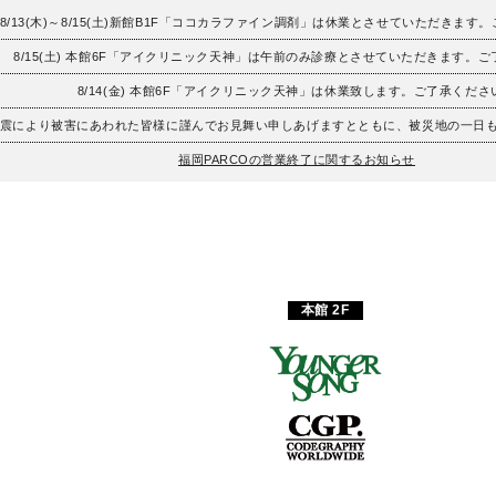
8/13(木)～8/15(土)新館B1F「ココカラファイン調剤」は休業とさせていただきます
8/15(土) 本館6F「アイクリニック天神」は午前のみ診療とさせていただきます。
8/14(金) 本館6F「アイクリニック天神」は休業致します。ご了承くださ
地震により被害にあわれた皆様に謹んでお見舞い申しあげますとともに、被災地の一日
福岡PARCOの営業終了に関するお知らせ
本館 2F