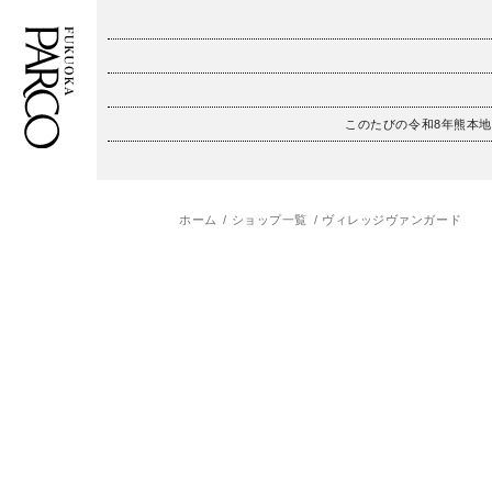
このたびの令和8年熊本
フロアガイド
ENGLISH
施設案内・アクセス
繁体字
ホーム
ショップ一覧
ヴィレッジヴァンガード
イベント・ポップアップ
簡体字
ニュース
한국어
レストラン・カフェ
ภาษาไทย
TAX FREE
日本語