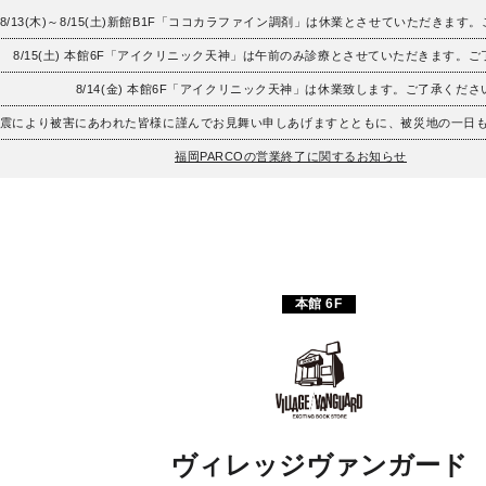
8/13(木)～8/15(土)新館B1F「ココカラファイン調剤」は休業とさせていただきます
8/15(土) 本館6F「アイクリニック天神」は午前のみ診療とさせていただきます。
8/14(金) 本館6F「アイクリニック天神」は休業致します。ご了承くださ
地震により被害にあわれた皆様に謹んでお見舞い申しあげますとともに、被災地の一日
福岡PARCOの営業終了に関するお知らせ
本館 6F
ヴィレッジヴァンガード