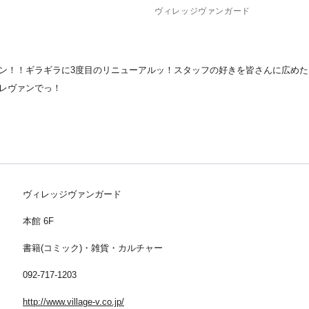
ヴィレッジヴァンガード
ン！！ギラギラに3度目のリニューアルッ！スタッフの好きを皆さんに広め
レヴァンでっ！
ヴィレッジヴァンガード
本館 6F
書籍(コミック)・雑貨・カルチャー
092-717-1203
http://www.village-v.co.jp/