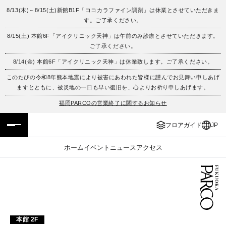
8/13(木)～8/15(土)新館B1F「ココカラファイン調剤」は休業とさせていただきま
す。ご了承ください。
フロアガイド
ENGLISH
8/15(土) 本館6F「アイクリニック天神」は午前のみ診療とさせていただきます。
ご了承ください。
施設案内・アクセス
繁体字
8/14(金) 本館6F「アイクリニック天神」は休業致します。ご了承ください。
イベント・ポップアップ
簡体字
このたびの令和8年熊本地震により被害にあわれた皆様に謹んでお見舞い申しあげ
ますとともに、被災地の一日も早い復旧を、心よりお祈り申しあげます。
ニュース
한국어
福岡PARCOの営業終了に関するお知らせ
フロアガイド
JP
レストラン・カフェ
ภาษาไทย
ホーム
イベント
ニュース
アクセス
TAX FREE
日本語
PARCOメンバーズ
JP
本館 2F