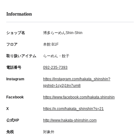
Information
ショップ名
博多らーめんShin-Shin
フロア
本館 B1F
取り扱いアイテム
らーめん・餃子
電話番号
092-235-7393
Instagram
https://instagram.com/hakata_shinshin?
igshid=1cy2j1trv7um8
Facebook
https://www.facebook.com/hakata.shinshin
X
https://x.com/hakata_shinshin?s=21
公式HP
http://www.hakata-shinshin.com
免税
対象外