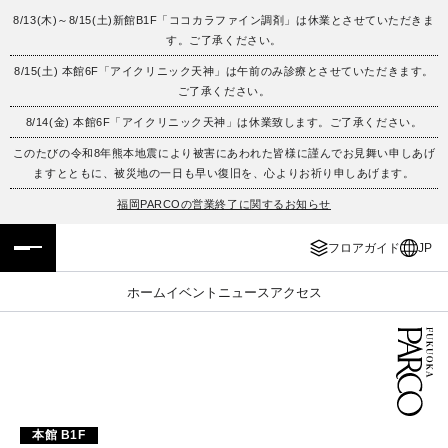
8/13(木)～8/15(土)新館B1F「ココカラファイン調剤」は休業とさせていただきま
す。ご了承ください。
フロアガイド
ENGLISH
8/15(土) 本館6F「アイクリニック天神」は午前のみ診療とさせていただきます。
ご了承ください。
施設案内・アクセス
繁体字
8/14(金) 本館6F「アイクリニック天神」は休業致します。ご了承ください。
イベント・ポップアップ
簡体字
このたびの令和8年熊本地震により被害にあわれた皆様に謹んでお見舞い申しあげ
ますとともに、被災地の一日も早い復旧を、心よりお祈り申しあげます。
ニュース
한국어
福岡PARCOの営業終了に関するお知らせ
フロアガイド
JP
レストラン・カフェ
ภาษาไทย
ホーム
イベント
ニュース
アクセス
TAX FREE
日本語
PARCOメンバーズ
JP
本館 B1F