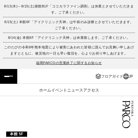
8/13(木)～8/15(土)新館B1F「ココカラファイン調剤」は休業とさせていただきま
す。ご了承ください。
フロアガイド
ENGLISH
8/15(土) 本館6F「アイクリニック天神」は午前のみ診療とさせていただきます。
ご了承ください。
施設案内・アクセス
繁体字
8/14(金) 本館6F「アイクリニック天神」は休業致します。ご了承ください。
イベント・ポップアップ
簡体字
このたびの令和8年熊本地震により被害にあわれた皆様に謹んでお見舞い申しあげ
ますとともに、被災地の一日も早い復旧を、心よりお祈り申しあげます。
ニュース
한국어
福岡PARCOの営業終了に関するお知らせ
フロアガイド
JP
レストラン・カフェ
ภาษาไทย
ホーム
イベント
ニュース
アクセス
TAX FREE
日本語
PARCOメンバーズ
JP
本館 5F