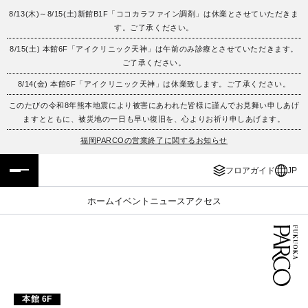
8/13(木)～8/15(土)新館B1F「ココカラファイン調剤」は休業とさせていただきま
す。ご了承ください。
フロアガイド
ENGLISH
8/15(土) 本館6F「アイクリニック天神」は午前のみ診療とさせていただきます。
ご了承ください。
施設案内・アクセス
繁体字
8/14(金) 本館6F「アイクリニック天神」は休業致します。ご了承ください。
イベント・ポップアップ
簡体字
このたびの令和8年熊本地震により被害にあわれた皆様に謹んでお見舞い申しあげ
ますとともに、被災地の一日も早い復旧を、心よりお祈り申しあげます。
ニュース
한국어
福岡PARCOの営業終了に関するお知らせ
フロアガイド
JP
レストラン・カフェ
ภาษาไทย
ホーム
イベント
ニュース
アクセス
TAX FREE
日本語
PARCOメンバーズ
JP
本館 6F