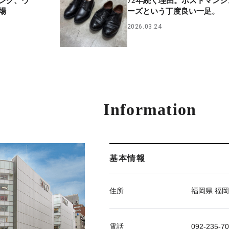
ング、ウ
72年続く理由。ポストマンシ
場
ーズという丁度良い一足。
2026.03.24
Information
基本情報
住所
福岡県 福岡
電話
092-235-7