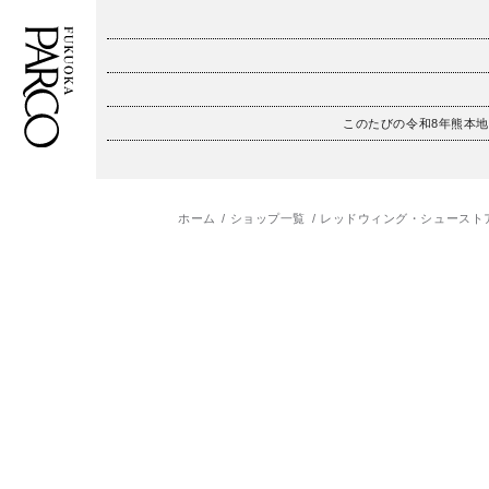
このたびの令和8年熊本
フロアガイド
ENGLISH
施設案内・アクセス
繁体字
ホーム
ショップ一覧
レッドウィング・シュースト
イベント・ポップアップ
簡体字
ニュース
한국어
レストラン・カフェ
ภาษาไทย
TAX FREE
日本語