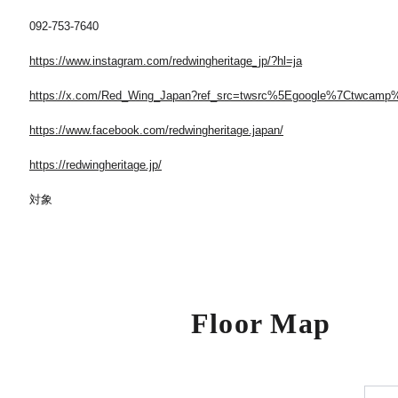
092-753-7640
https://www.instagram.com/redwingheritage_jp/?hl=ja
https://x.com/Red_Wing_Japan?ref_src=twsrc%5Egoogle%7Ctwcam
https://www.facebook.com/redwingheritage.japan/
https://redwingheritage.jp/
対象
Floor Map