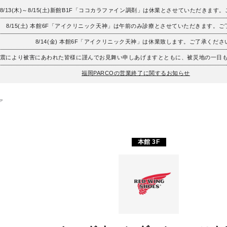
8/13(木)～8/15(土)新館B1F「ココカラファイン調剤」は休業とさせていただきます
8/15(土) 本館6F「アイクリニック天神」は午前のみ診療とさせていただきます。
8/14(金) 本館6F「アイクリニック天神」は休業致します。ご了承くださ
地震により被害にあわれた皆様に謹んでお見舞い申しあげますとともに、被災地の一日
福岡PARCOの営業終了に関するお知らせ
ア
本館 3F