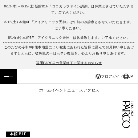
8/13(木)～8/15(土)新館B1F「ココカラファイン調剤」は休業とさせていただきま
す。ご了承ください。
フロアガイド
ENGLISH
8/15(土) 本館6F「アイクリニック天神」は午前のみ診療とさせていただきます。
ご了承ください。
施設案内・アクセス
繁体字
8/14(金) 本館6F「アイクリニック天神」は休業致します。ご了承ください。
イベント・ポップアップ
簡体字
このたびの令和8年熊本地震により被害にあわれた皆様に謹んでお見舞い申しあげ
ますとともに、被災地の一日も早い復旧を、心よりお祈り申しあげます。
ニュース
한국어
福岡PARCOの営業終了に関するお知らせ
フロアガイド
JP
レストラン・カフェ
ภาษาไทย
ホーム
イベント
ニュース
アクセス
TAX FREE
日本語
PARCOメンバーズ
JP
本館 B1F