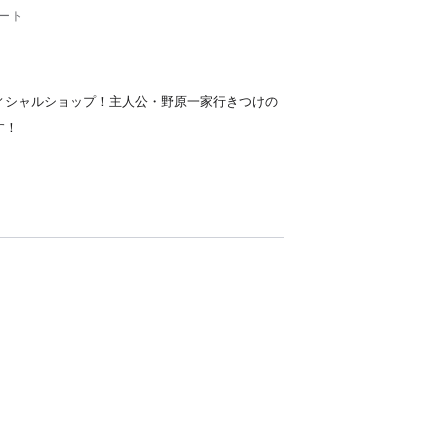
ート
ィシャルショップ！主人公・野原一家行きつけの
す！