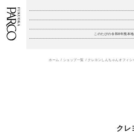
このたびの令和8年熊本
フロアガイド
ENGLISH
施設案内・アクセス
繁体字
ホーム
ショップ一覧
クレヨンしんちゃんオフィシ
イベント・ポップアップ
簡体字
ニュース
한국어
レストラン・カフェ
ภาษาไทย
TAX FREE
日本語
クレ