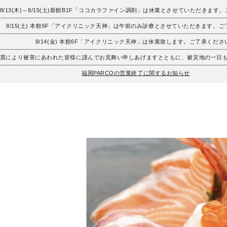
8/13(木)～8/15(土)新館B1F「ココカラファイン調剤」は休業とさせていただきます
8/15(土) 本館6F「アイクリニック天神」は午前のみ診療とさせていただきます。
8/14(金) 本館6F「アイクリニック天神」は休業致します。ご了承くださ
地震により被害にあわれた皆様に謹んでお見舞い申しあげますとともに、被災地の一日
福岡PARCOの営業終了に関するお知らせ