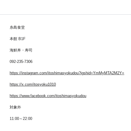
糸島食堂
本館 B1F
海鮮丼・寿司
092-235-7306
https://instagram.com/itoshimasyokudou?igshid=YmMyMTA2M2Y=
https://x.com/itosyoku1010
https://www.facebook.com/itoshimasyokudou
対象外
11:00～22:00