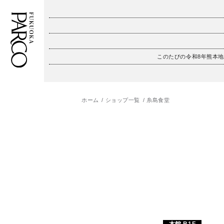
このたびの令和8年熊本
フロアガイド
ENGLISH
施設案内・アクセス
繁体字
ホーム
ショップ一覧
糸島食堂
イベント・ポップアップ
簡体字
ニュース
한국어
レストラン・カフェ
ภาษาไทย
TAX FREE
日本語