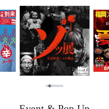
PARCOメンバーズ
JP
2
1
3
4
5
6
7
Event & Pop Up