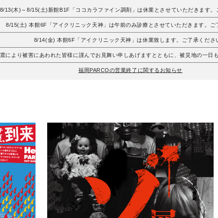
8/13(木)～8/15(土)新館B1F「ココカラファイン調剤」は休業とさせていただきます
8/15(土) 本館6F「アイクリニック天神」は午前のみ診療とさせていただきます。
8/14(金) 本館6F「アイクリニック天神」は休業致します。ご了承くださ
地震により被害にあわれた皆様に謹んでお見舞い申しあげますとともに、被災地の一日
福岡PARCOの営業終了に関するお知らせ