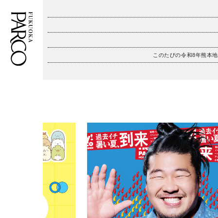
このたびの令和8年熊本
フロアガイド
ENGLISH
施設案内・アクセス
繁体字
イベント・ポップアップ
簡体字
ニュース
한국어
レストラン・カフェ
ภาษาไทย
TAX FREE
日本語