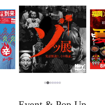
TAX FREE
日本語
PARCOメンバーズ
JP
2
1
3
4
5
6
7
Event & Pop Up