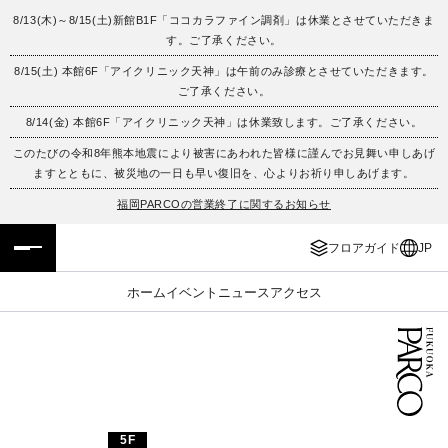
8/13(木)～8/15(土)新館B1F「ココカラファイン調剤」は休業とさせていただきま
す。ご了承ください。
フロアガイド
ENGLISH
8/15(土) 本館6F「アイクリニック天神」は午前のみ診療とさせていただきます。
ご了承ください。
施設案内・アクセス
繁体字
8/14(金) 本館6F「アイクリニック天神」は休業致します。ご了承ください。
イベント・ポップアップ
簡体字
このたびの令和8年熊本地震により被害にあわれた皆様に謹んでお見舞い申しあげ
ますとともに、被災地の一日も早い復旧を、心よりお祈り申しあげます。
ニュース
한국어
福岡PARCOの営業終了に関するお知らせ
フロアガイド
JP
レストラン・カフェ
ภาษาไทย
ホーム
イベント
ニュース
アクセス
TAX FREE
日本語
PARCOメンバーズ
JP
5F