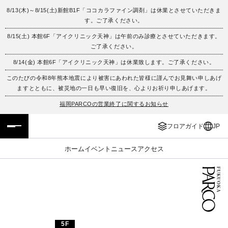
8/13(木)～8/15(土)新館B1F「ココカラファイン調剤」は休業とさせていただきま
す。ご了承ください。
フロアガイド
ENGLISH
8/15(土) 本館6F「アイクリニック天神」は午前のみ診療とさせていただきます。
ご了承ください。
施設案内・アクセス
繁体字
8/14(金) 本館6F「アイクリニック天神」は休業致します。ご了承ください。
イベント・ポップアップ
簡体字
このたびの令和8年熊本地震により被害にあわれた皆様に謹んでお見舞い申しあげ
ますとともに、被災地の一日も早い復旧を、心よりお祈り申しあげます。
ニュース
한국어
福岡PARCOの営業終了に関するお知らせ
フロアガイド
JP
レストラン・カフェ
ภาษาไทย
ホーム
イベント
ニュース
アクセス
TAX FREE
日本語
PARCOメンバーズ
JP
5F