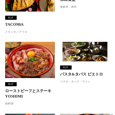
海鮮丼・寿司
B1F
TACOMiA
メキシカングリル
B2F
パスタ&タパス ピエトロ
パスタ・タパス・ワイン
B1F
ローストビーフとステーキ
YOSHIMI
肉料理