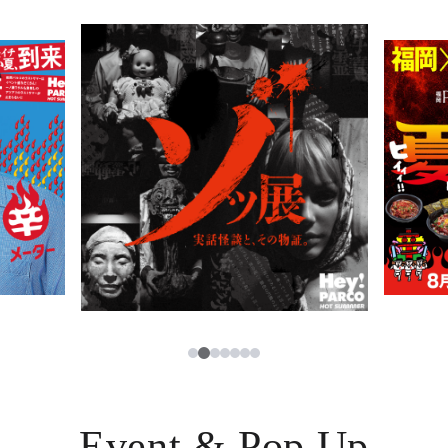
PARCOメンバーズ
JP
2
1
3
4
5
6
7
Event & Pop Up