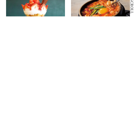
SCROLL
B2F
B2F
いちごや cafe TANNAL
東京純豆腐
いちごスイーツ専門店
韓国鍋料理
もっと見る