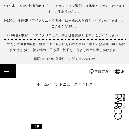
8/13(木)～8/15(土)新館B1F「ココカラファイン調剤」は休業とさせていただきま
す。ご了承ください。
フロアガイド
ENGLISH
8/15(土) 本館6F「アイクリニック天神」は午前のみ診療とさせていただきます。
ご了承ください。
施設案内・アクセス
繁体字
8/14(金) 本館6F「アイクリニック天神」は休業致します。ご了承ください。
イベント・ポップアップ
簡体字
このたびの令和8年熊本地震により被害にあわれた皆様に謹んでお見舞い申しあげ
ますとともに、被災地の一日も早い復旧を、心よりお祈り申しあげます。
ニュース
한국어
福岡PARCOの営業終了に関するお知らせ
フロアガイド
JP
レストラン・カフェ
ภาษาไทย
ホーム
イベント
ニュース
アクセス
TAX FREE
日本語
PARCOメンバーズ
JP
4F