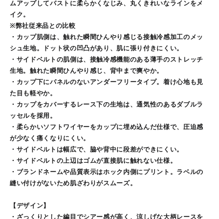
ムアップしてバストに柔らかくなじみ、丸くきれいなラインをメ
イク。
※弊社従来品との比較
・カップ肌側は、触れた瞬間ひんやり感じる接触冷感加工のメッ
シュ生地。ドット状の凹凸があり、肌に張り付きにくい。
・サイドベルトの肌側は、接触冷感機能のある薄手のストレッチ
生地。触れた瞬間ひんやり感じ、背中まで爽やか。
・カップ下にパネルのないアンダーフリータイプ。着け心地も見
た目も軽やか。
・カップをカバーするレース下の生地は、通気性のあるダブルラ
ッセルを採用。
・柔らかいソフトワイヤーをカップに埋め込んだ仕様で、圧迫感
が少なく痛くなりにくい。
・サイドベルトは幅広で、脇や背中に段差ができにくい。
・サイドベルトの上辺はゴムが直接肌に触れない仕様。
・ブランドネームや品質表示はホック内側にプリント。ラベルの
縫い付けがないため肌ざわりがスムーズ。
【デザイン】
・ざっくりとした編目でシアー感が高く、涼しげな大柄レースを