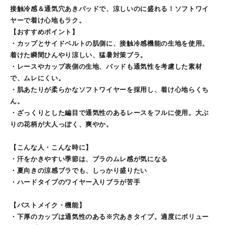
接触冷感＆通気穴あきパッドで、涼しいのに盛れる！ソフトワイ
ヤーで着け心地もラク。
【おすすめポイント】
・カップとサイドベルトの肌側に、接触冷感機能の生地を使用。
着けた瞬間ひんやり涼しい、猛暑対策ブラ。
・レースやカップ表側の生地、パッドも通気性を考慮した素材
で、ムレにくい。
・肌あたりが柔らかなソフトワイヤーを採用し、着け心地らくち
ん。
・ざっくりとした編目で通気性のあるレースをフルに使用。大ぶ
りの花柄が大人っぽく、爽やか。
【こんな人・こんな時に】
・汗をかきやすい季節は、ブラのムレ感が気になる
・夏向きの涼感ブラでも、しっかり盛りたい
・ハードタイプのワイヤー入りブラが苦手
【バストメイク・機能】
・下厚のカップは通気性のある※穴あきタイプ。適度にボリュー