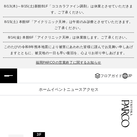
8/13(木)～8/15(土)新館B1F「ココカラファイン調剤」は休業とさせていただきま
す。ご了承ください。
フロアガイド
ENGLISH
8/15(土) 本館6F「アイクリニック天神」は午前のみ診療とさせていただきます。
ご了承ください。
施設案内・アクセス
繁体字
8/14(金) 本館6F「アイクリニック天神」は休業致します。ご了承ください。
イベント・ポップアップ
簡体字
このたびの令和8年熊本地震により被害にあわれた皆様に謹んでお見舞い申しあげ
ますとともに、被災地の一日も早い復旧を、心よりお祈り申しあげます。
ニュース
한국어
福岡PARCOの営業終了に関するお知らせ
フロアガイド
JP
レストラン・カフェ
ภาษาไทย
ホーム
イベント
ニュース
アクセス
TAX FREE
日本語
PARCOメンバーズ
JP
3F