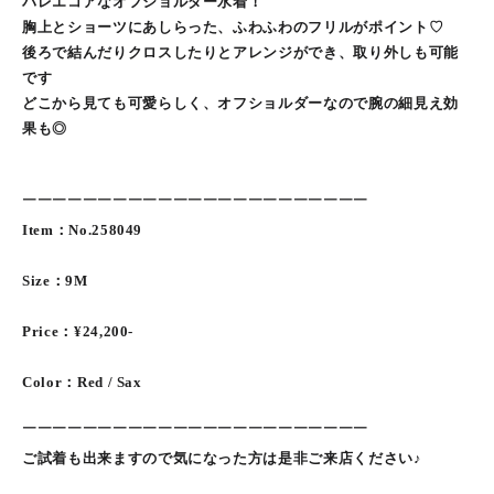
バレエコアなオフショルダー水着！
胸上とショーツにあしらった、ふわふわのフリルがポイント♡
後ろで結んだりクロスしたりとアレンジができ、取り外しも可能
です
どこから見ても可愛らしく、オフショルダーなので腕の細見え効
果も◎
￣￣￣￣￣￣￣￣￣￣￣￣￣￣￣￣￣￣￣￣￣￣￣
Item：No.258049
Size：9M
Price：¥24,200-
Color：Red / Sax
￣￣￣￣￣￣￣￣￣￣￣￣￣￣￣￣￣￣￣￣￣￣￣
ご試着も出来ますので気になった方は是非ご来店ください♪