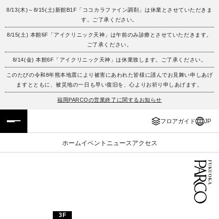
8/13(木)～8/15(土)新館B1F「ココカラファイン調剤」は休業とさせていただきま
す。ご了承ください。
フロアガイド
ENGLISH
8/15(土) 本館6F「アイクリニック天神」は午前のみ診療とさせていただきます。
ご了承ください。
施設案内・アクセス
繁体字
8/14(金) 本館6F「アイクリニック天神」は休業致します。ご了承ください。
イベント・ポップアップ
簡体字
このたびの令和8年熊本地震により被害にあわれた皆様に謹んでお見舞い申しあげ
ますとともに、被災地の一日も早い復旧を、心よりお祈り申しあげます。
ニュース
한국어
福岡PARCOの営業終了に関するお知らせ
フロアガイド
JP
レストラン・カフェ
ภาษาไทย
ホーム
イベント
ニュース
アクセス
TAX FREE
日本語
PARCOメンバーズ
JP
3F