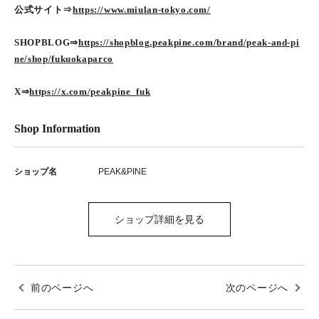
公式サイト⇒
https://www.miulan-tokyo.com/
SHOPBLOG⇒
https://shopblog.peakpine.com/brand/peak-and-pi
ne/shop/fukuokaparco
X⇒
https://x.com/peakpine_fuk
Shop Information
ショップ名
PEAK&PINE
ショップ詳細を見る
前のページへ
次のページへ