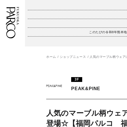
このたびの令和8年熊本
フロアガイド
ENGLISH
施設案内・アクセス
繁体字
ホーム
ショップニュース
人気のマーブル柄ウェア
イベント・ポップアップ
簡体字
3F
ニュース
한국어
PEAK&PINE
レストラン・カフェ
ภาษาไทย
TAX FREE
日本語
人気のマーブル柄ウェ
登場☆【福岡パルコ 