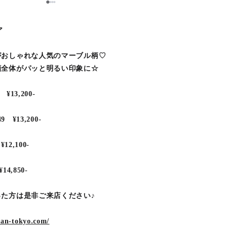
1
2
3
4
ア
がおしゃれな人気のマーブル柄♡
顔全体がパッと明るい印象に☆
13,200-
¥13,200-
2,100-
4,850-
た方は是非ご来店ください♪
lan-tokyo.com/