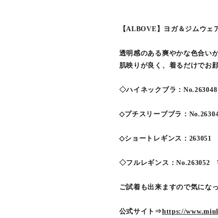
【ALBOVE】ヨガ＆ジムウェ
透明感のある爽やかな色合い
肌映りが良く、着るだけでお
◇ハイネックブラ：No.263048 ¥
◇プチスリーブブラ：No.263049 
◇ショートレギンス：263051 ¥1
◇フルレギンス：No.263052 ¥1
ご試着も出来ますので気になっ
公式サイト⇒
https://www.miu