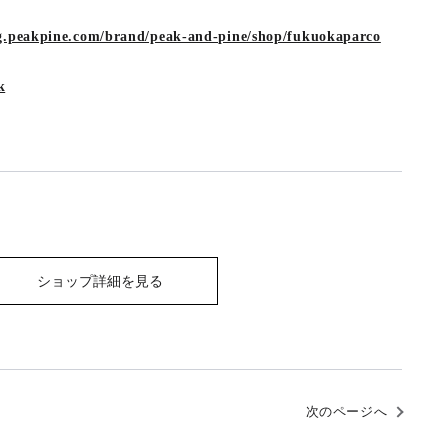
og.peakpine.com/brand/peak-and-pine/shop/fukuokaparco
k
ショップ詳細を見る
次のページへ