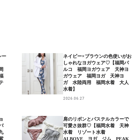
シー
ネイビー×ブラウンの色使いがお
コ
しゃれなヨガウェア♡【福岡パ
岡
ルコ 福岡ヨガウェア 天神ヨ
福
ガウェア 福岡ヨガ 天神ヨ
テ
ガ 水陸両用 福岡水着 大人
水着】
2026.06.27
ョ
肩のリボンとパステルカラーで
パ
可愛さ抜群♡【福岡水着 天神
九
水着 リゾート水着
紫
ALBOVE ヨガ ジム PEAK