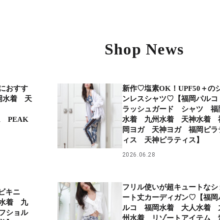
Shop News
におすす
新作♡塩素OK！UPF50＋の
岡水着 天
ンレスシャツ♡【福岡パル
着
ラッシュガード シャツ 福
 PEAK
水着 九州水着 天神水着 
】
岡ヨガ 天神ヨガ 福岡ピラ
ィス 天神ピラティス】
2026.06.28
フリル使いが超キュートなシ
えビキニ
ート丈カーディガン♡【福岡
水着 九
ルコ 福岡水着 大人水着 
フショル
州水着 リゾートアイテム 