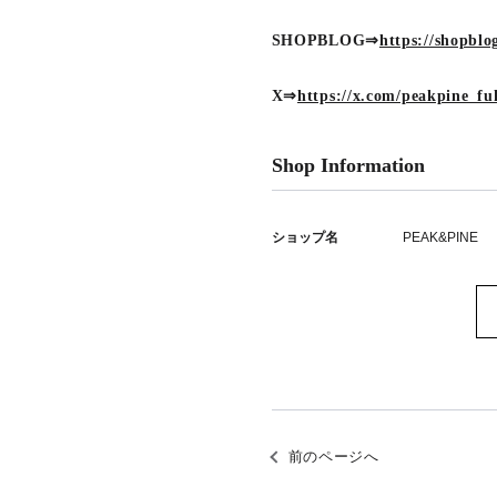
SHOPBLOG⇒
https://shopbl
X⇒
https://x.com/peakpine_fu
Shop Information
ショップ名
PEAK&PINE
前のページへ