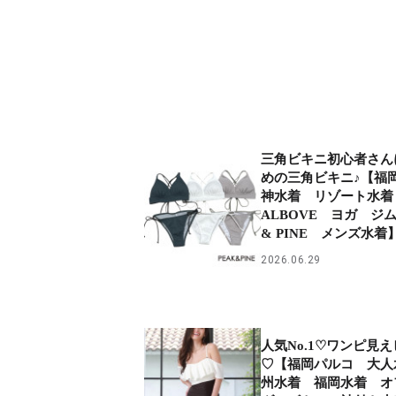
三角ビキニ初心者さん
めの三角ビキニ♪【福
神水着 リゾート水
ALBOVE ヨガ ジム
& PINE メンズ水着
2026.06.29
人気No.1♡ワンピ見
♡【福岡パルコ 大人
州水着 福岡水着 オ