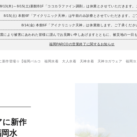
8/13(木)～8/15(土)新館B1F「ココカラファイン調剤」は休業とさせていただきます
8/15(土) 本館6F「アイクリニック天神」は午前のみ診療とさせていただきます。
8/14(金) 本館6F「アイクリニック天神」は休業致します。ご了承くださ
地震により被害にあわれた皆様に謹んでお見舞い申しあげますとともに、被災地の一日
福岡PARCOの営業終了に関するお知らせ
に新作登場☆【福岡パルコ 福岡水着 大人水着 天神水着 天神ヨガウェア 福岡ヨ
アに新作
福岡水