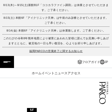
8/13(木)～8/15(土)新館B1F「ココカラファイン調剤」は休業とさせていただきま
す。ご了承ください。
フロアガイド
ENGLISH
8/15(土) 本館6F「アイクリニック天神」は午前のみ診療とさせていただきます。
ご了承ください。
施設案内・アクセス
繁体字
8/14(金) 本館6F「アイクリニック天神」は休業致します。ご了承ください。
イベント・ポップアップ
簡体字
このたびの令和8年熊本地震により被害にあわれた皆様に謹んでお見舞い申しあげ
ますとともに、被災地の一日も早い復旧を、心よりお祈り申しあげます。
ニュース
한국어
福岡PARCOの営業終了に関するお知らせ
フロアガイド
JP
レストラン・カフェ
ภาษาไทย
ホーム
イベント
ニュース
アクセス
TAX FREE
日本語
PARCOメンバーズ
JP
5F