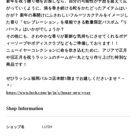
新年を祝う贈り物をお探しなら、自分の可能性が予想を超えて広
がっていくように、渦を巻き続ける蛇をかたどったアイテムはい
かが？ 新年の幕開けにふさわしいフルーツカクテルをイメージし
た香り「セレブレーション」を堪能できる数量限定バスボム『リ
バース』はいかがでしょうか？
その他にも、さわやかな香りが新鮮な気持ちにさせてくれるボデ
ィーソープやボディスクラブなどもご準備しております！！
ニューイヤーコレクションに命を吹き込むために、アジアで正月
や旧正月を祝うラッシュのチームが一丸となり作り上げた特別な
商品です！
ぜひラッシュ福岡パルコ店本館5階までお越しくださいませ＾－
＾/
https://www.lush.com/jp/ja/c/lunar-new-year
Shop Information
ショップ名
LUSH