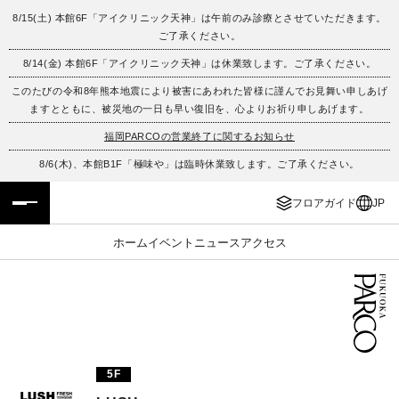
8/15(土) 本館6F「アイクリニック天神」は午前のみ診療とさせていただきます。
ご了承ください。
フロアガイド
ENGLISH
8/14(金) 本館6F「アイクリニック天神」は休業致します。ご了承ください。
このたびの令和8年熊本地震により被害にあわれた皆様に謹んでお見舞い申しあげ
施設案内・アクセス
繁体字
ますとともに、被災地の一日も早い復旧を、心よりお祈り申しあげます。
イベント・ポップアップ
簡体字
福岡PARCOの営業終了に関するお知らせ
8/6(木)、本館B1F「極味や」は臨時休業致します。ご了承ください。
ニュース
한국어
フロアガイド
JP
レストラン・カフェ
ภาษาไทย
ホーム
イベント
ニュース
アクセス
TAX FREE
日本語
PARCOメンバーズ
5F
JP