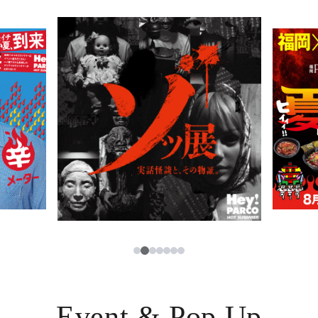
PARCOメンバーズ
JP
3
1
2
4
5
6
7
Event & Pop Up