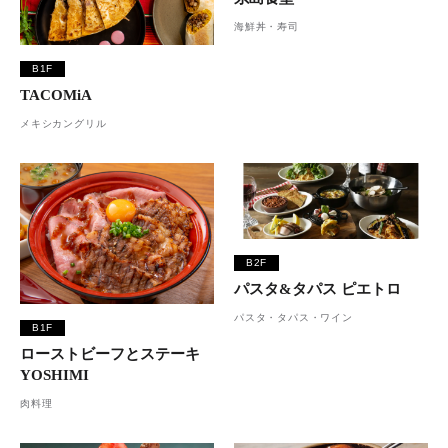
海鮮丼・寿司
B1F
TACOMiA
メキシカングリル
B2F
パスタ&タパス ピエトロ
パスタ・タパス・ワイン
B1F
ローストビーフとステーキ
YOSHIMI
肉料理