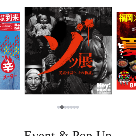
PARCOメンバーズ
JP
2
1
3
4
5
6
7
Event & Pop Up