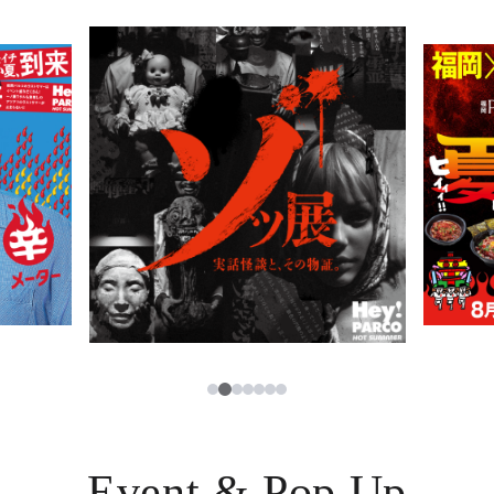
PARCOメンバーズ
JP
2
1
3
4
5
6
7
Event & Pop Up