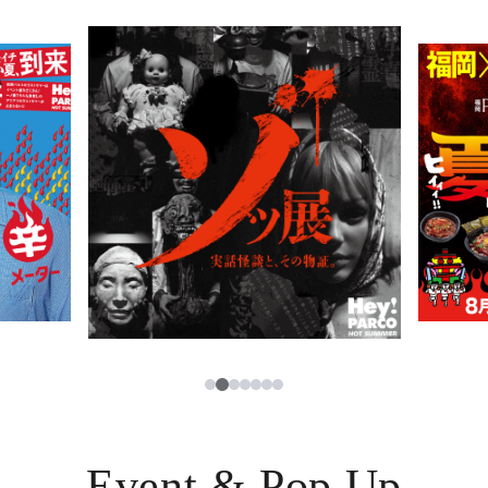
PARCOメンバーズ
JP
2
1
3
4
5
6
7
Event & Pop Up