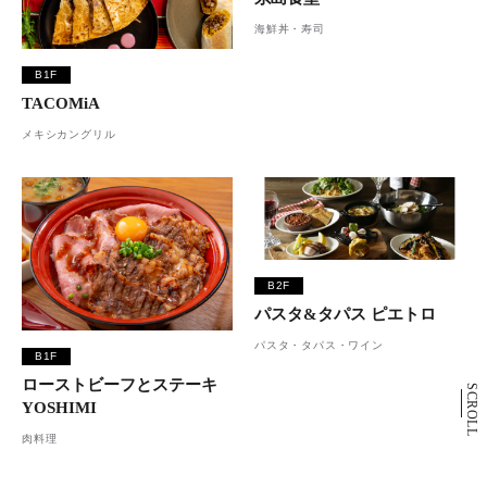
海鮮丼・寿司
B1F
TACOMiA
メキシカングリル
B2F
パスタ&タパス ピエトロ
パスタ・タパス・ワイン
B1F
ローストビーフとステーキ
SCROLL
YOSHIMI
肉料理