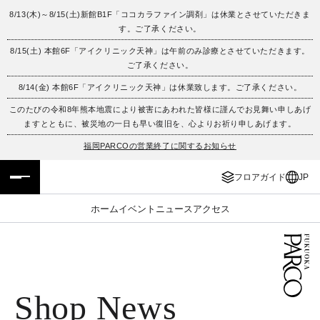
8/13(木)～8/15(土)新館B1F「ココカラファイン調剤」は休業とさせていただきま
す。ご了承ください。
フロアガイド
ENGLISH
8/15(土) 本館6F「アイクリニック天神」は午前のみ診療とさせていただきます。
ご了承ください。
施設案内・アクセス
繁体字
8/14(金) 本館6F「アイクリニック天神」は休業致します。ご了承ください。
イベント・ポップアップ
簡体字
このたびの令和8年熊本地震により被害にあわれた皆様に謹んでお見舞い申しあげ
ますとともに、被災地の一日も早い復旧を、心よりお祈り申しあげます。
ニュース
한국어
福岡PARCOの営業終了に関するお知らせ
フロアガイド
JP
レストラン・カフェ
ภาษาไทย
ホーム
イベント
ニュース
アクセス
TAX FREE
日本語
PARCOメンバーズ
Shop News
JP