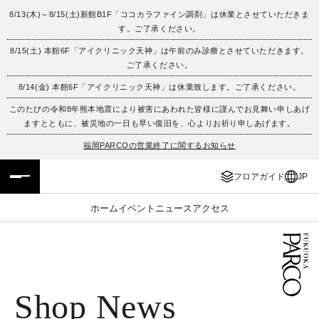
8/13(木)～8/15(土)新館B1F「ココカラファイン調剤」は休業とさせていただきま
す。ご了承ください。
フロアガイド
ENGLISH
8/15(土) 本館6F「アイクリニック天神」は午前のみ診療とさせていただきます。
ご了承ください。
施設案内・アクセス
繁体字
8/14(金) 本館6F「アイクリニック天神」は休業致します。ご了承ください。
イベント・ポップアップ
簡体字
このたびの令和8年熊本地震により被害にあわれた皆様に謹んでお見舞い申しあげ
ますとともに、被災地の一日も早い復旧を、心よりお祈り申しあげます。
ニュース
한국어
福岡PARCOの営業終了に関するお知らせ
フロアガイド
JP
レストラン・カフェ
ภาษาไทย
ホーム
イベント
ニュース
アクセス
TAX FREE
日本語
PARCOメンバーズ
Shop News
JP