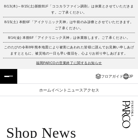
8/13(木)～8/15(土)新館B1F「ココカラファイン調剤」は休業とさせていただきま
す。ご了承ください。
フロアガイド
ENGLISH
8/15(土) 本館6F「アイクリニック天神」は午前のみ診療とさせていただきます。
ご了承ください。
施設案内・アクセス
繁体字
8/14(金) 本館6F「アイクリニック天神」は休業致します。ご了承ください。
イベント・ポップアップ
簡体字
このたびの令和8年熊本地震により被害にあわれた皆様に謹んでお見舞い申しあげ
ますとともに、被災地の一日も早い復旧を、心よりお祈り申しあげます。
ニュース
한국어
福岡PARCOの営業終了に関するお知らせ
フロアガイド
JP
レストラン・カフェ
ภาษาไทย
ホーム
イベント
ニュース
アクセス
TAX FREE
日本語
PARCOメンバーズ
Shop News
JP