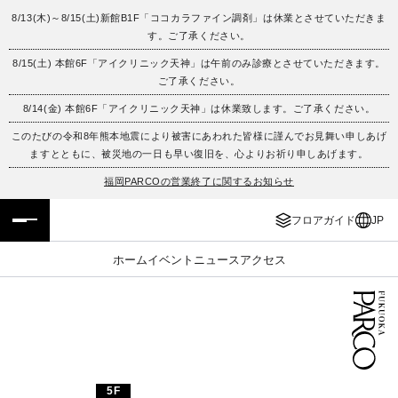
8/13(木)～8/15(土)新館B1F「ココカラファイン調剤」は休業とさせていただきま
す。ご了承ください。
フロアガイド
ENGLISH
8/15(土) 本館6F「アイクリニック天神」は午前のみ診療とさせていただきます。
ご了承ください。
施設案内・アクセス
繁体字
8/14(金) 本館6F「アイクリニック天神」は休業致します。ご了承ください。
イベント・ポップアップ
簡体字
このたびの令和8年熊本地震により被害にあわれた皆様に謹んでお見舞い申しあげ
ますとともに、被災地の一日も早い復旧を、心よりお祈り申しあげます。
ニュース
한국어
福岡PARCOの営業終了に関するお知らせ
フロアガイド
JP
レストラン・カフェ
ภาษาไทย
ホーム
イベント
ニュース
アクセス
TAX FREE
日本語
PARCOメンバーズ
JP
5F