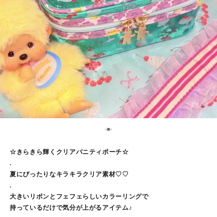
2
1
3
☆きらきら輝くクリアバニティポーチ☆
.
夏にぴったりなキラキラクリア素材♡♡
.
大きいリボンとフェフェらしいカラーリングで
持っているだけで気分が上がるアイテム♪