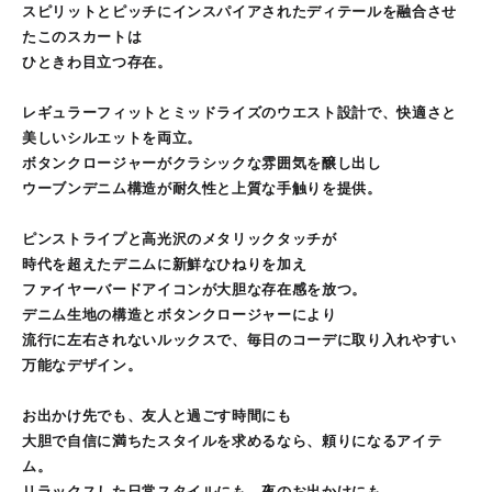
スピリットとピッチにインスパイアされたディテールを融合させ
たこのスカートは
ひときわ目立つ存在。
レギュラーフィットとミッドライズのウエスト設計で、快適さと
美しいシルエットを両立。
ボタンクロージャーがクラシックな雰囲気を醸し出し
ウーブンデニム構造が耐久性と上質な手触りを提供。
ピンストライプと高光沢のメタリックタッチが
時代を超えたデニムに新鮮なひねりを加え
ファイヤーバードアイコンが大胆な存在感を放つ。
デニム生地の構造とボタンクロージャーにより
流行に左右されないルックスで、毎日のコーデに取り入れやすい
万能なデザイン。
お出かけ先でも、友人と過ごす時間にも
大胆で自信に満ちたスタイルを求めるなら、頼りになるアイテ
ム。
リラックスした日常スタイルにも、夜のお出かけにも