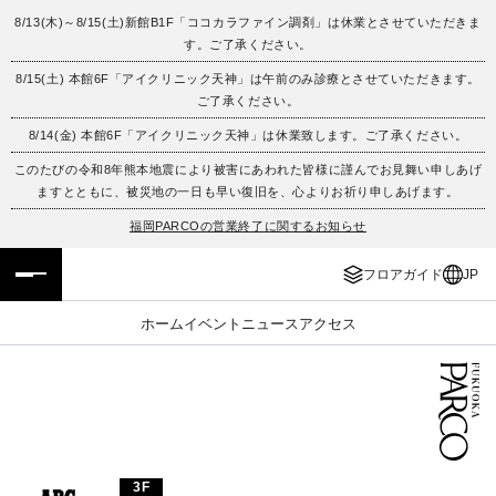
8/13(木)～8/15(土)新館B1F「ココカラファイン調剤」は休業とさせていただきま
す。ご了承ください。
フロアガイド
ENGLISH
8/15(土) 本館6F「アイクリニック天神」は午前のみ診療とさせていただきます。
ご了承ください。
施設案内・アクセス
繁体字
8/14(金) 本館6F「アイクリニック天神」は休業致します。ご了承ください。
イベント・ポップアップ
簡体字
このたびの令和8年熊本地震により被害にあわれた皆様に謹んでお見舞い申しあげ
ますとともに、被災地の一日も早い復旧を、心よりお祈り申しあげます。
ニュース
한국어
福岡PARCOの営業終了に関するお知らせ
フロアガイド
JP
レストラン・カフェ
ภาษาไทย
ホーム
イベント
ニュース
アクセス
TAX FREE
日本語
PARCOメンバーズ
JP
3F