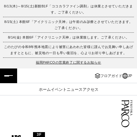
8/13(木)～8/15(土)新館B1F「ココカラファイン調剤」は休業とさせていただきま
す。ご了承ください。
フロアガイド
ENGLISH
8/15(土) 本館6F「アイクリニック天神」は午前のみ診療とさせていただきます。
ご了承ください。
施設案内・アクセス
繁体字
8/14(金) 本館6F「アイクリニック天神」は休業致します。ご了承ください。
イベント・ポップアップ
簡体字
このたびの令和8年熊本地震により被害にあわれた皆様に謹んでお見舞い申しあげ
ますとともに、被災地の一日も早い復旧を、心よりお祈り申しあげます。
ニュース
한국어
福岡PARCOの営業終了に関するお知らせ
フロアガイド
JP
レストラン・カフェ
ภาษาไทย
ホーム
イベント
ニュース
アクセス
TAX FREE
日本語
PARCOメンバーズ
JP
3F