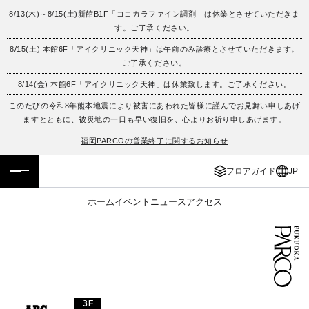
8/13(木)～8/15(土)新館B1F「ココカラファイン調剤」は休業とさせていただきま
す。ご了承ください。
フロアガイド
ENGLISH
8/15(土) 本館6F「アイクリニック天神」は午前のみ診療とさせていただきます。
ご了承ください。
施設案内・アクセス
繁体字
8/14(金) 本館6F「アイクリニック天神」は休業致します。ご了承ください。
イベント・ポップアップ
簡体字
このたびの令和8年熊本地震により被害にあわれた皆様に謹んでお見舞い申しあげ
ますとともに、被災地の一日も早い復旧を、心よりお祈り申しあげます。
ニュース
한국어
福岡PARCOの営業終了に関するお知らせ
フロアガイド
JP
レストラン・カフェ
ภาษาไทย
ホーム
イベント
ニュース
アクセス
TAX FREE
日本語
PARCOメンバーズ
JP
3F