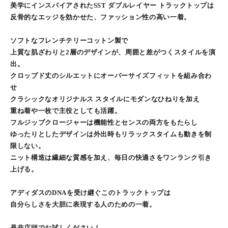
美学にインスパイアされたSST ダブルレイヤー トラックトップは
反骨的なエッジを効かせた、ファッション性の高い一着。
ソフトなフレンチテリーコットン製で
上質な肌ざわりと2層のデザインが、周囲と差がつくスタイルを演
出。
クロップド丈のシルエットにオーバーサイズフィットを組み合わ
せ
クラシックなオリジナルス スタイルにモダンなひねりを加え
重ね着や一枚で主役としても活躍。
フルジップクロージャーは機能性とセンスの両方をもたらし
ゆったりとしたデザインは外出時もリラックスタイムも動きを制
限しない。
ニット構造は繊細な質感を加え、毎日の快適さをワンランク引き
上げる。
アディダスのDNAを受け継ぐこのトラックトップは
自分らしさを大胆に表現する人のための一着。
是非店頭でお試しください！