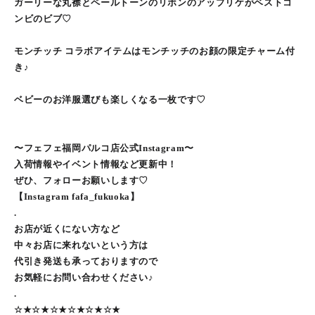
ガーリーな丸襟とペールトーンのリボンのアップリケがベストコ
ンビのビブ♡
モンチッチ コラボアイテムはモンチッチのお顔の限定チャーム付
き♪
ベビーのお洋服選びも楽しくなる一枚です♡
〜フェフェ福岡パルコ店公式Instagram〜
入荷情報やイベント情報など更新中！
ぜひ、フォローお願いします♡
【Instagram fafa_fukuoka】
.
お店が近くにない方など
中々お店に来れないという方は
代引き発送も承っておりますので
お気軽にお問い合わせください♪
.
☆★☆★☆★☆★☆★☆★