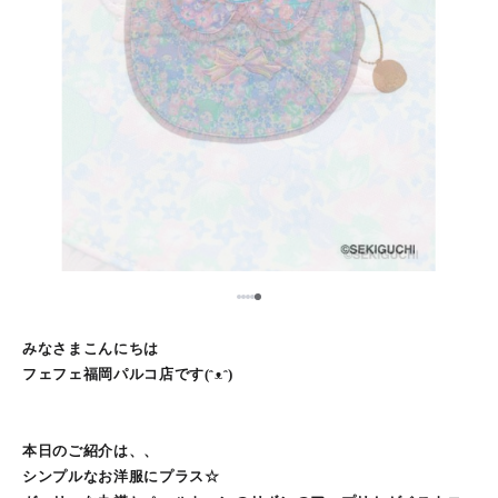
5
1
2
3
4
みなさまこんにちは
フェフェ福岡パルコ店です(ᵔᴥᵔ)
本日のご紹介は、、
シンプルなお洋服にプラス☆