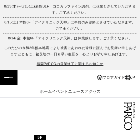
8/13(木)～8/15(土)新館B1F「ココカラファイン調剤」は休業とさせていただきま
す。ご了承ください。
フロアガイド
ENGLISH
8/15(土) 本館6F「アイクリニック天神」は午前のみ診療とさせていただきます。
ご了承ください。
施設案内・アクセス
繁体字
8/14(金) 本館6F「アイクリニック天神」は休業致します。ご了承ください。
イベント・ポップアップ
簡体字
このたびの令和8年熊本地震により被害にあわれた皆様に謹んでお見舞い申しあげ
ますとともに、被災地の一日も早い復旧を、心よりお祈り申しあげます。
ニュース
한국어
福岡PARCOの営業終了に関するお知らせ
フロアガイド
JP
レストラン・カフェ
ภาษาไทย
ホーム
イベント
ニュース
アクセス
TAX FREE
日本語
PARCOメンバーズ
JP
5F