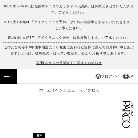
8/13(木)～8/15(土)新館B1F「ココカラファイン調剤」は休業とさせていただきま
す。ご了承ください。
フロアガイド
ENGLISH
8/15(土) 本館6F「アイクリニック天神」は午前のみ診療とさせていただきます。
ご了承ください。
施設案内・アクセス
繁体字
8/14(金) 本館6F「アイクリニック天神」は休業致します。ご了承ください。
イベント・ポップアップ
簡体字
このたびの令和8年熊本地震により被害にあわれた皆様に謹んでお見舞い申しあげ
ますとともに、被災地の一日も早い復旧を、心よりお祈り申しあげます。
ニュース
한국어
福岡PARCOの営業終了に関するお知らせ
フロアガイド
JP
レストラン・カフェ
ภาษาไทย
ホーム
イベント
ニュース
アクセス
TAX FREE
日本語
PARCOメンバーズ
JP
6F