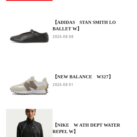
【ADIDAS STAN SMITH LO
BALLET W】
2026.08.08
【NEW BALANCE W327】
2026.08.01
【NIKE W ATH DEPT WATER
REPEL W】