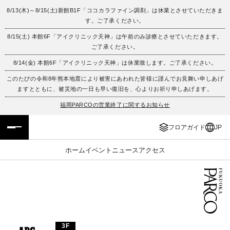
8/13(木)～8/15(土)新館B1F「ココカラファイン調剤」は休業とさせていただきま
す。ご了承ください。
フロアガイド
ENGLISH
8/15(土) 本館6F「アイクリニック天神」は午前のみ診療とさせていただきます。
ご了承ください。
施設案内・アクセス
繁体字
8/14(金) 本館6F「アイクリニック天神」は休業致します。ご了承ください。
イベント・ポップアップ
簡体字
このたびの令和8年熊本地震により被害にあわれた皆様に謹んでお見舞い申しあげ
ますとともに、被災地の一日も早い復旧を、心よりお祈り申しあげます。
ニュース
한국어
福岡PARCOの営業終了に関するお知らせ
フロアガイド
JP
レストラン・カフェ
ภาษาไทย
ホーム
イベント
ニュース
アクセス
TAX FREE
日本語
PARCOメンバーズ
JP
3F