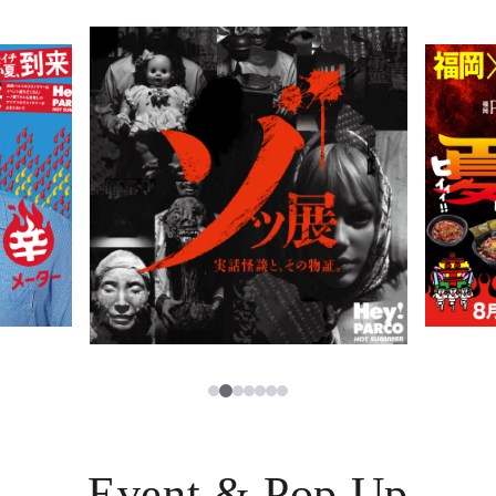
PARCOメンバーズ
JP
2
1
3
4
5
6
7
Event & Pop Up