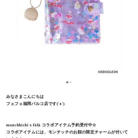
1
2
3
4
みなさまこんにちは
フェフェ福岡パルコ店です(ᵔᴥᵔ)
monchhichi x fäfä コラボアイテム予約受付中☆
コラボアイテムには、モンチッチのお顔の限定チャームが付いて