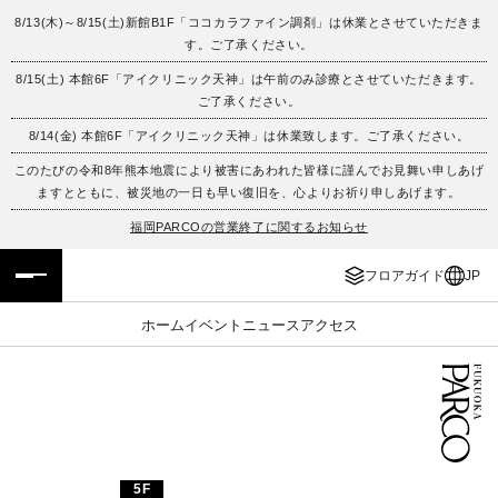
8/13(木)～8/15(土)新館B1F「ココカラファイン調剤」は休業とさせていただきま
す。ご了承ください。
フロアガイド
ENGLISH
8/15(土) 本館6F「アイクリニック天神」は午前のみ診療とさせていただきます。
ご了承ください。
施設案内・アクセス
繁体字
8/14(金) 本館6F「アイクリニック天神」は休業致します。ご了承ください。
イベント・ポップアップ
簡体字
このたびの令和8年熊本地震により被害にあわれた皆様に謹んでお見舞い申しあげ
ますとともに、被災地の一日も早い復旧を、心よりお祈り申しあげます。
ニュース
한국어
福岡PARCOの営業終了に関するお知らせ
フロアガイド
JP
レストラン・カフェ
ภาษาไทย
ホーム
イベント
ニュース
アクセス
TAX FREE
日本語
PARCOメンバーズ
JP
5F