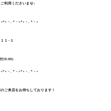
ご利用くださいませ♪
・+*+・. *・+*+・. *・+
１１−１
20:00)
・+*+・. *・+*+・. *・+
様のご来店をお待ちしております！