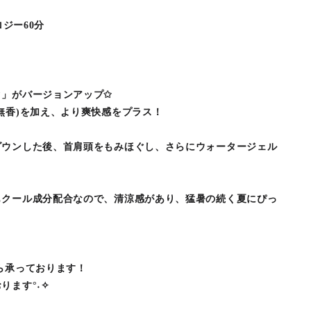
ロジー60分
ク」がバージョンアップ✩
無香)を加え、より爽快感をプラス！
ダウンした後、首肩頭をもみほぐし、さらにウォータージェル
もクール成分配合なので、清涼感があり、猛暑の続く夏にぴっ
ら承っております！
ります°˖✧