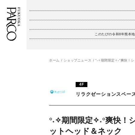
このたびの令和8年熊本
フロアガイド
ENGLISH
施設案内・アクセス
繁体字
ホーム
ショップニュース
°˖✧期間限定✧˖°爽快
イベント・ポップアップ
簡体字
4F
ニュース
한국어
リラクゼーションスペー
レストラン・カフェ
ภาษาไทย
TAX FREE
日本語
°˖✧期間限定✧˖°爽快！
ットヘッド＆ネック