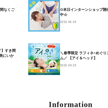
時間なくご
✩本日インターンショップ開
中☆
2026.06.30
ド】すき間
＼春季限定 ラフィネ×めぐり
美にいか
ム／ 【アイ＆ヘッド】
2026.04.20
Information