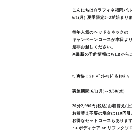
こんにちは✩ラフィネ福岡パ
6/1(月) 夏季限定ｺｰｽが始ま
毎年人気のヘッド＆ネックの
キャンペーンコースが本日よ
是非お越しください。
※最新の予約情報はWEBから
\\ 爽快！ｼｬｰﾍﾞｯﾄﾍｯﾄﾞ＆ﾈｯｸ //
実施期間:6/1(月)～9/30(水)
20分2,990円(税込)お着替え(上
お着替え不要の場合は110円引
お得なセットコースもあります
･＋ボディケア or リフレクソ