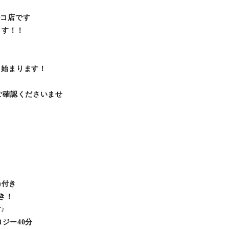
ルコ店です
ります！！
り始まります！
ご確認くださいませ
)付き
き！
♪
ロジー40分