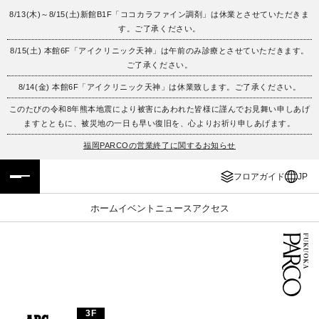
8/13(木)～8/15(土)新館B1F「ココカラファイン調剤」は休業とさせていただきま
す。ご了承ください。
フロアガイド
ENGLISH
8/15(土) 本館6F「アイクリニック天神」は午前のみ診療とさせていただきます。
ご了承ください。
施設案内・アクセス
繁体字
8/14(金) 本館6F「アイクリニック天神」は休業致します。ご了承ください。
イベント・ポップアップ
簡体字
このたびの令和8年熊本地震により被害にあわれた皆様に謹んでお見舞い申しあげ
ますとともに、被災地の一日も早い復旧を、心よりお祈り申しあげます。
ニュース
한국어
福岡PARCOの営業終了に関するお知らせ
フロアガイド
JP
レストラン・カフェ
ภาษาไทย
ホーム
イベント
ニュース
アクセス
TAX FREE
日本語
PARCOメンバーズ
JP
3F