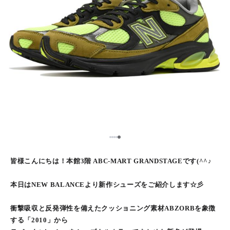
5
1
2
3
4
皆様こんにちは！本館3階 ABC-MART GRANDSTAGEです(^^♪
本日はNEW BALANCEより新作シューズをご紹介します☆彡
衝撃吸収と反発弾性を備えたクッショニング素材ABZORBを象徴
する「2010」から